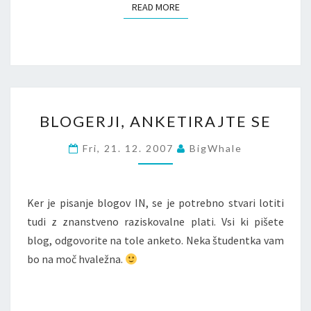
READ MORE
READ MORE
BLOGERJI,
BLOGERJI, ANKETIRAJTE SE
ANKETIRAJTE
SE
Fri, 21. 12. 2007
BigWhale
Ker je pisanje blogov IN, se je potrebno stvari lotiti
tudi z znanstveno raziskovalne plati. Vsi ki pišete
blog, odgovorite na tole anketo. Neka študentka vam
bo na moč hvaležna.