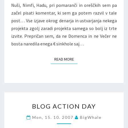
Nuši, Nimfi, Hadu, pri pomaranči in oreščkih sem pa
začel pisati komentar, ki sem ga potem razvil v tale
post… Vse izjave okrog denarja in ustvarjanja nekega
projekta zgolj zaradi projekta samega so bolj iz trte
izvite. Prepričan sem, da ne Domenca in ne Večer ne
bosta naredila enega € sinkhole saj…
READ MORE
READ MORE
BLOG
BLOG ACTION DAY
ACTION
DAY
Mon, 15. 10. 2007
BigWhale