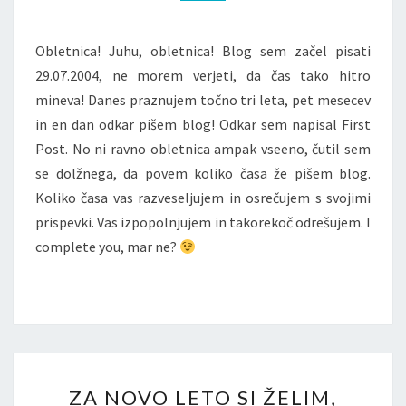
Obletnica! Juhu, obletnica! Blog sem začel pisati
29.07.2004, ne morem verjeti, da čas tako hitro
mineva! Danes praznujem točno tri leta, pet mesecev
in en dan odkar pišem blog! Odkar sem napisal First
Post. No ni ravno obletnica ampak vseeno, čutil sem
se dolžnega, da povem koliko časa že pišem blog.
Koliko časa vas razveseljujem in osrečujem s svojimi
prispevki. Vas izpopolnjujem in takorekoč odrešujem. I
complete you, mar ne?
ZA
ZA NOVO LETO SI ŽELIM,
NOVO