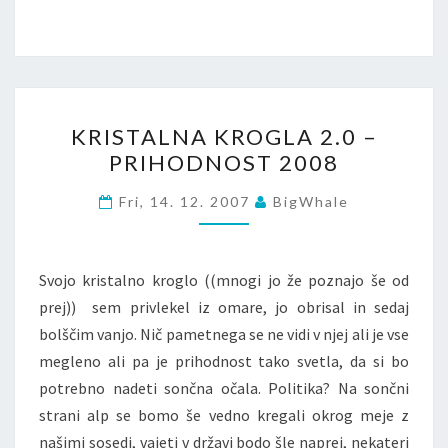
KRISTALNA
KRISTALNA KROGLA 2.0 –
KROGLA
PRIHODNOST 2008
2.0
–
Fri, 14. 12. 2007
BigWhale
PRIHODNOST
2008
Svojo kristalno kroglo ((mnogi jo že poznajo še od
prej)) sem privlekel iz omare, jo obrisal in sedaj
bolščim vanjo. Nič pametnega se ne vidi v njej ali je vse
megleno ali pa je prihodnost tako svetla, da si bo
potrebno nadeti sončna očala. Politika? Na sončni
strani alp se bomo še vedno kregali okrog meje z
našimi sosedi, vajeti v državi bodo šle naprej, nekateri