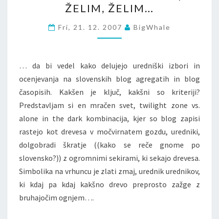
ŽELIM, ŽELIM…
LETO
SI
Fri, 21. 12. 2007
BigWhale
ŽELIM,
ŽELIM,
ŽELIM…
… da bi vedel kako delujejo uredniški izbori in
ocenjevanja na slovenskih blog agregatih in blog
časopisih. Kakšen je ključ, kakšni so kriteriji?
Predstavljam si en mračen svet, twilight zone vs.
alone in the dark kombinacija, kjer so blog zapisi
rastejo kot drevesa v močvirnatem gozdu, uredniki,
dolgobradi škratje ((kako se reče gnome po
slovensko?)) z ogromnimi sekirami, ki sekajo drevesa.
Simbolika na vrhuncu je zlati zmaj, urednik urednikov,
ki kdaj pa kdaj kakšno drevo preprosto zažge z
bruhajočim ognjem….