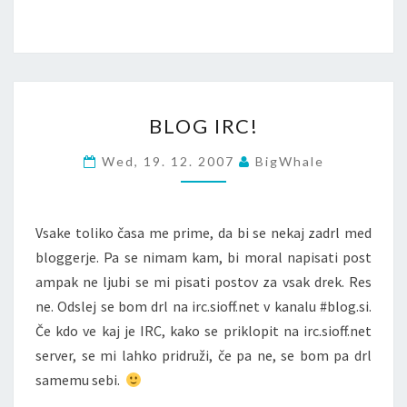
BLOG
BLOG IRC!
IRC!
Wed, 19. 12. 2007
BigWhale
Vsake toliko časa me prime, da bi se nekaj zadrl med
bloggerje. Pa se nimam kam, bi moral napisati post
ampak ne ljubi se mi pisati postov za vsak drek. Res
ne. Odslej se bom drl na irc.sioff.net v kanalu #blog.si.
Če kdo ve kaj je IRC, kako se priklopit na irc.sioff.net
server, se mi lahko pridruži, če pa ne, se bom pa drl
samemu sebi.