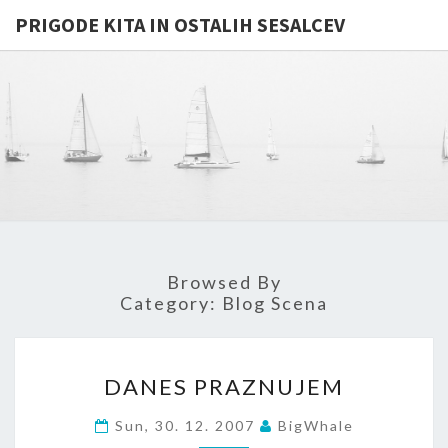
PRIGODE KITA IN OSTALIH SESALCEV
PRIGODE
Whales
And
Other
KITA IN
Mammals
In
OSTALIH
General
…
SESALCE
Browsed By
Category:
Blog Scena
DANES
DANES PRAZNUJEM
PRAZNUJEM
Sun, 30. 12. 2007
BigWhale