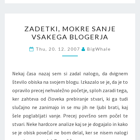
ZADETKI,
ZADETKI, MOKRE SANJE
MOKRE
VSAKEGA BLOGERJA
SANJE
VSAKEGA
Thu, 20. 12. 2007
BigWhale
BLOGERJA
Nekaj časa nazaj sem si zadal nalogo, da dvignem
število obiska na svojem blogu. Izkazalo se je, da je to
opravilo precej nehvaležno početje, sploh zaradi tega,
ker zahteva od človeka prebiranje stvari, ki ga tudi
slučajno ne zanimajo in se mu jih ne ljubi brati, kaj
šele poglabljati vanje. Precej površno sem počel te
stvari. Neke hardcore analize kaj se je dogajalo in kako
se je obisk povečal ne bom delal, ker se nisem nalogi