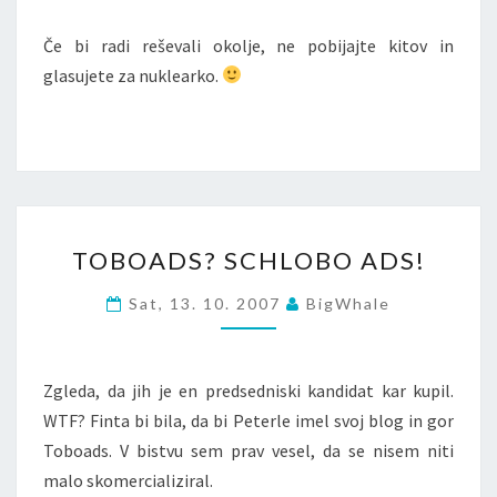
Če bi radi reševali okolje, ne pobijajte kitov in
glasujete za nuklearko.
TOBOADS?
TOBOADS? SCHLOBO ADS!
SCHLOBO
ADS!
Sat, 13. 10. 2007
BigWhale
Zgleda, da jih je en predsedniski kandidat kar kupil.
WTF? Finta bi bila, da bi Peterle imel svoj blog in gor
Toboads. V bistvu sem prav vesel, da se nisem niti
malo skomercializiral.