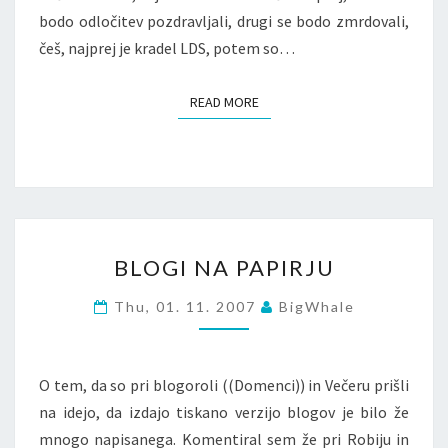
bodo odločitev pozdravljali, drugi se bodo zmrdovali,
češ, najprej je kradel LDS, potem so…
READ MORE
READ MORE
BLOGI
BLOGI NA PAPIRJU
NA
PAPIRJU
Thu, 01. 11. 2007
BigWhale
O tem, da so pri blogoroli ((Domenci)) in Večeru prišli
na idejo, da izdajo tiskano verzijo blogov je bilo že
mnogo napisanega. Komentiral sem že pri Robiju in