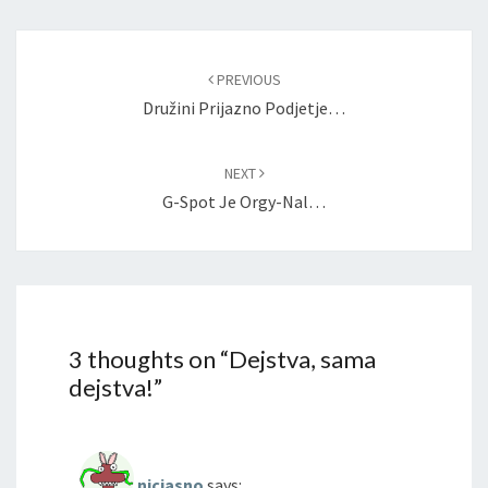
Post
navigation
PREVIOUS
Družini Prijazno Podjetje…
NEXT
G-Spot Je Orgy-Nal…
3 thoughts on “
Dejstva, sama
dejstva!
”
nicjasno
says: