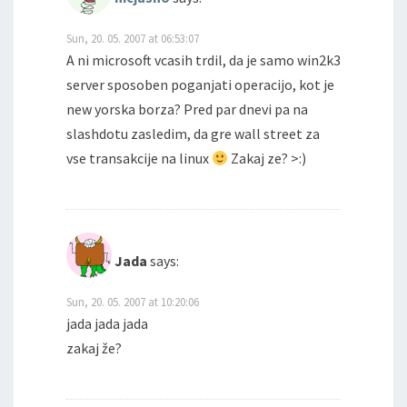
Sun, 20. 05. 2007 at 06:53:07
A ni microsoft vcasih trdil, da je samo win2k3
server sposoben poganjati operacijo, kot je
new yorska borza? Pred par dnevi pa na
slashdotu zasledim, da gre wall street za
vse transakcije na linux
Zakaj ze? >:)
Jada
says:
Sun, 20. 05. 2007 at 10:20:06
jada jada jada
zakaj že?