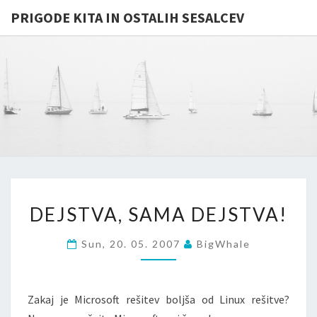
PRIGODE KITA IN OSTALIH SESALCEV
PRIGODE
Whales
And
Other
KITA IN
Mammals
In
OSTALIH
General
…
SESALCE
DEJSTVA,
DEJSTVA, SAMA DEJSTVA!
SAMA
DEJSTVA!
Sun, 20. 05. 2007
BigWhale
Zakaj je Microsoft rešitev boljša od Linux rešitve?