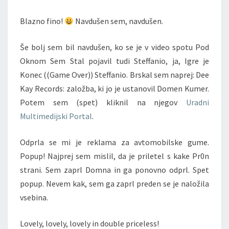
Blazno fino!
Navdušen sem, navdušen.
Še bolj sem bil navdušen, ko se je v video spotu Pod
Oknom Sem Stal pojavil tudi Steffanio, ja, Igre je
Konec ((Game Over)) Steffanio. Brskal sem naprej: Dee
Kay Records: založba, ki jo je ustanovil Domen Kumer.
Potem sem (spet) kliknil na njegov
Uradni
Multimedijski Portal
.
Odprla se mi je reklama za avtomobilske gume.
Popup! Najprej sem mislil, da je priletel s kake Pr0n
strani. Sem zaprl Domna in ga ponovno odprl. Spet
popup. Nevem kak, sem ga zaprl preden se je naložila
vsebina.
Lovely, lovely, lovely in double priceless!