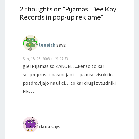
2 thoughts on “
Pijamas, Dee Kay
Records in pop-up reklame
”
leeeich
says:
Sun, 15. 06. 2008 at 21:07:53
glei Pijamas so ZAKON…..ker so to kar
so..preprosti..nasmejani….pa niso visoki in
pozdravljajo na ulici….to kar drugi zvezdniki
NE….
dada
says: