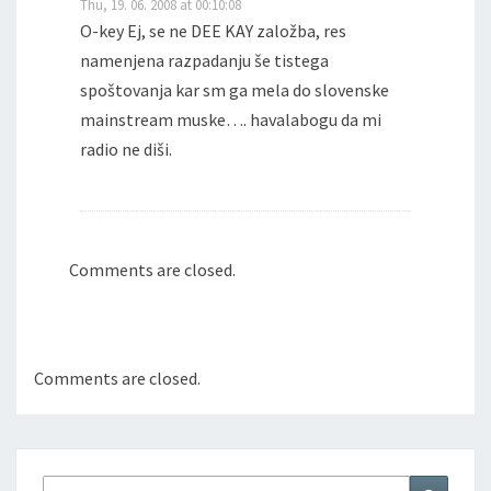
Thu, 19. 06. 2008 at 00:10:08
O-key Ej, se ne DEE KAY založba, res
namenjena razpadanju še tistega
spoštovanja kar sm ga mela do slovenske
mainstream muske…. havalabogu da mi
radio ne diši.
Comments are closed.
Comments are closed.
Search