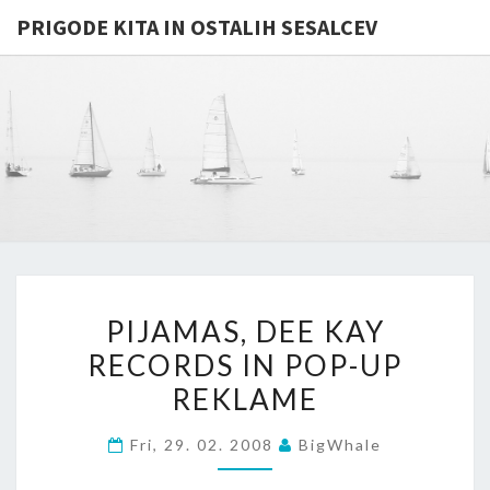
PRIGODE KITA IN OSTALIH SESALCEV
PRIGODE
Whales
And
Other
KITA IN
Mammals
In
OSTALIH
General
…
SESALCE
PIJAMAS,
PIJAMAS, DEE KAY
DEE
RECORDS IN POP-UP
KAY
REKLAME
RECORDS
IN
Fri, 29. 02. 2008
BigWhale
POP-
UP