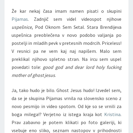
REKLAME
Že kar nekaj časa imam namen pisati o skupini
Pijamas
. Zadnjič sem videl videospot njihove
uspešnice
, Pod Oknom Sem S
c
tal. Stara Brendijeva
uspešnica preoblečena v novo podobo valjanja po
postelji in mladih pevk v pretesnih modrcih. Priceless!
V resnici pa ne vem kaj naj napišem. Malo sem
preklikal njihovo spletno stran. Na ircu sem uspel
povedati tole:
good god and dear lord holy fucking
mother of ghost jesus
.
Ja, tako hudo je bilo. Ghost Jesus hudo! Izvedel sem,
da se je skupina Pijamas vrnila na slovensko sceno z
novo pesmijo in video spotom. Od kje so se vrnili za
boga milega!? Verjetno iz istega kraja kot
Kristina
.
Prav zabavno je potem klikati po foto galeriji, ki
vsebuje eno sliko, seznam nastopov v prihodnosti