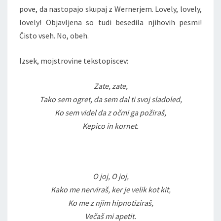
pove, da nastopajo skupaj z Wernerjem. Lovely, lovely,
lovely! Objavljena so tudi besedila njihovih pesmi!
Čisto vseh. No, obeh.
Izsek, mojstrovine tekstopiscev:
Zate, zate,
Tako sem ogret, da sem dal ti svoj sladoled,
Ko sem videl da z očmi ga požiraš,
Kepico in kornet.
O joj, O joj,
Kako me nerviraš, ker je velik kot kit,
Ko me z njim hipnotiziraš,
Večaš mi apetit.