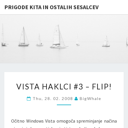
PRIGODE KITA IN OSTALIH SESALCEV
PRIGODE
Whales
And
Other
KITA IN
Mammals
In
OSTALIH
General
…
SESALCE
VISTA
VISTA HAKLCI #3 – FLIP!
HAKLCI
#3
Thu, 28. 02. 2008
BigWhale
–
FLIP!
Očitno Windows Vista omogoča spreminjanje načina