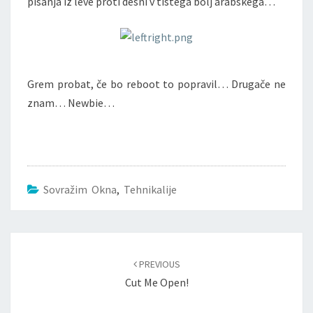
pisanja iz leve proti desni v tistega bolj arabskega…
Grem probat, če bo reboot to popravil… Drugače ne
znam… Newbie…
Sovražim Okna
,
Tehnikalije
Post
navigation
PREVIOUS
Cut Me Open!