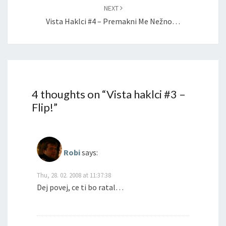
NEXT
Vista Haklci #4 – Premakni Me Nežno…
4 thoughts on “
Vista haklci #3 –
Flip!
”
Robi
says:
Thu, 28. 02. 2008 at 11:37:38
Dej povej, ce ti bo ratal…