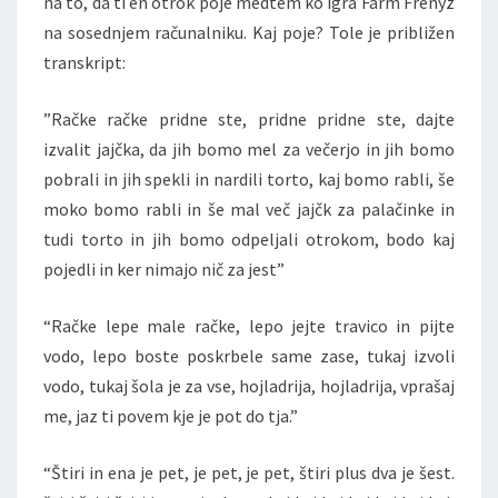
na to, da ti en otrok poje medtem ko igra Farm Frenyz
na sosednjem računalniku. Kaj poje? Tole je približen
transkript:
”Račke račke pridne ste, pridne pridne ste, dajte
izvalit jajčka, da jih bomo mel za večerjo in jih bomo
pobrali in jih spekli in nardili torto, kaj bomo rabli, še
moko bomo rabli in še mal več jajčk za palačinke in
tudi torto in jih bomo odpeljali otrokom, bodo kaj
pojedli in ker nimajo nič za jest”
“Račke lepe male račke, lepo jejte travico in pijte
vodo, lepo boste poskrbele same zase, tukaj izvoli
vodo, tukaj šola je za vse, hojladrija, hojladrija, vprašaj
me, jaz ti povem kje je pot do tja.”
“Štiri in ena je pet, je pet, je pet, štiri plus dva je šest.