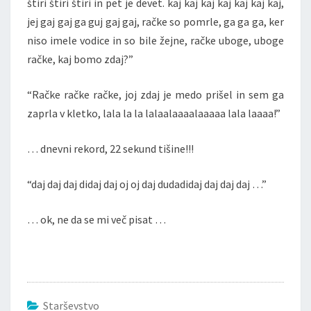
štiri štiri štiri in pet je devet. kaj kaj kaj kaj kaj kaj kaj,
jej gaj gaj ga guj gaj gaj, račke so pomrle, ga ga ga, ker
niso imele vodice in so bile žejne, račke uboge, uboge
račke, kaj bomo zdaj?”
“Račke račke račke, joj zdaj je medo prišel in sem ga
zaprla v kletko, lala la la lalaalaaaalaaaaa lala laaaa!”
… dnevni rekord, 22 sekund tišine!!!
“daj daj daj didaj daj oj oj daj dudadidaj daj daj daj …”
… ok, ne da se mi več pisat …
Starševstvo