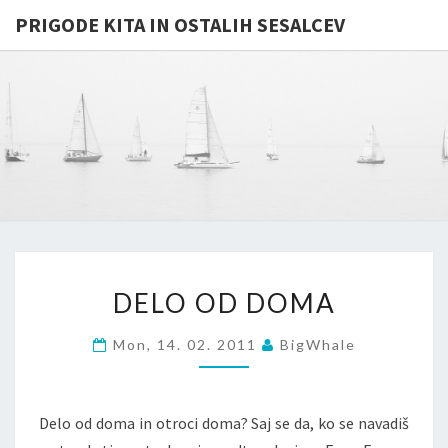
PRIGODE KITA IN OSTALIH SESALCEV
PRIGODE
Whales
And
Other
KITA IN
Mammals
In
OSTALIH
General
…
SESALCE
DELO
DELO OD DOMA
OD
DOMA
Mon, 14. 02. 2011
BigWhale
Delo od doma in otroci doma? Saj se da, ko se navadiš