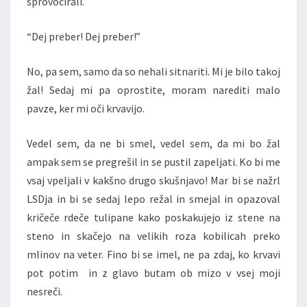
sprovocirali.
“Dej preber! Dej preber!”
No, pa sem, samo da so nehali sitnariti. Mi je bilo takoj
žal! Sedaj mi pa oprostite, moram narediti malo
pavze, ker mi oči krvavijo.
Vedel sem, da ne bi smel, vedel sem, da mi bo žal
ampak sem se pregrešil in se pustil zapeljati. Ko bi me
vsaj vpeljali v kakšno drugo skušnjavo! Mar bi se nažrl
LSDja in bi se sedaj lepo režal in smejal in opazoval
kričeče rdeče tulipane kako poskakujejo iz stene na
steno in skačejo na velikih roza kobilicah preko
mlinov na veter. Fino bi se imel, ne pa zdaj, ko krvavi
pot potim in z glavo butam ob mizo v vsej moji
nesreči.