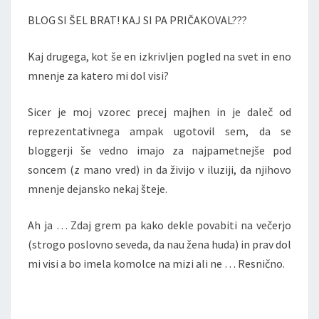
BLOG SI ŠEL BRAT! KAJ SI PA PRIČAKOVAL???
Kaj drugega, kot še en izkrivljen pogled na svet in eno
mnenje za katero mi dol visi?
Sicer je moj vzorec precej majhen in je daleč od
reprezentativnega ampak ugotovil sem, da se
bloggerji še vedno imajo za najpametnejše pod
soncem (z mano vred) in da živijo v iluziji, da njihovo
mnenje dejansko nekaj šteje.
Ah ja … Zdaj grem pa kako dekle povabiti na večerjo
(strogo poslovno seveda, da nau žena huda) in prav dol
mi visi a bo imela komolce na mizi ali ne … Resnično.