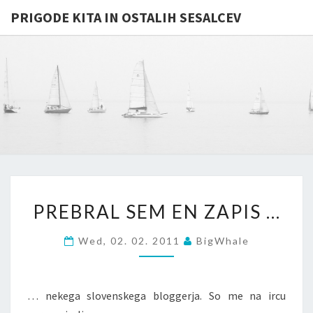
PRIGODE KITA IN OSTALIH SESALCEV
PRIGODE
Whales
And
Other
KITA IN
Mammals
In
OSTALIH
General
…
SESALCE
PREBRAL
PREBRAL SEM EN ZAPIS …
SEM
EN
Wed, 02. 02. 2011
BigWhale
ZAPIS
…
… nekega slovenskega bloggerja. So me na ircu