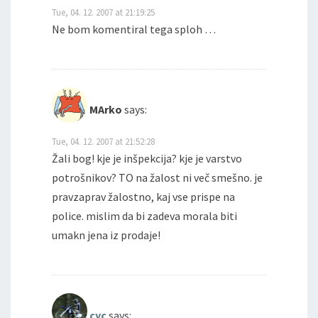
Tue, 04. 12. 2007 at 21:19:25
Ne bom komentiral tega sploh …
MArko
says:
Tue, 04. 12. 2007 at 21:52:28
Žali bog! kje je inšpekcija? kje je varstvo
potrošnikov? TO na žalost ni več smešno. je
pravzaprav žalostno, kaj vse prispe na
police. mislim da bi zadeva morala biti
umakn jena iz prodaje!
cyc
says: