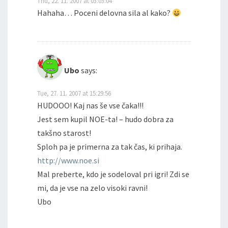
Thu, 22. 11. 2007 at 03:03:04
Hahaha… Poceni delovna sila al kako?
Ubo
says:
Tue, 27. 11. 2007 at 15:29:56
HUDOOO! Kaj nas še vse čaka!!!
Jest sem kupil NOE-ta! – hudo dobra za
takšno starost!
Sploh pa je primerna za tak čas, ki prihaja.
http://www.noe.si
Mal preberte, kdo je sodeloval pri igri! Zdi se
mi, da je vse na zelo visoki ravni!
Ubo