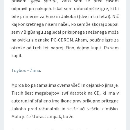
pravem ‘
geek spiritu
‘, zato sem se pred časom
odpravil po nakupih. Iskal sem računalniške igre, ki bi
bile primerne za Emo in Jakoba ((dve in tri leta)). Nič
kaj konkretnega nisem našel, ko sem že skoraj obupal
sem v BigBangu zagledal prikupnega sneženega moža
na ovitku z oznako PC-CDROM. Aham, poučne igre za
otroke od treh let naprej. Fino, dajmo kupit. Pa sem
kupil.
Toybox – Zima
.
Morda bo pa tamalima dvema všeč. In dejansko jima je.
Tistih šest megabajtov .swf datotek na CD, ki ima v
autorun.inf sfaljeno ime ikone prav prikupno pritegne
Jakoba pred računalnik in se že uči veščin z miško.
Malo je še štorast ampak, bo že.