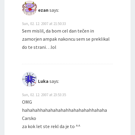
ezan
says:
Sun, 02. 12. 2007 at 21:50:33
Sem mislil, da bom cel dan tečen in
zamorjen ampak nakoncu sem se preklikal
do te strani…lol
Luka
says:
Sun, 02. 12. 2007 at 23:53:35
OMG
hahahahhahahahahahhahahahahhahaha
Carsko
za kok let ste rekl da je to ^^