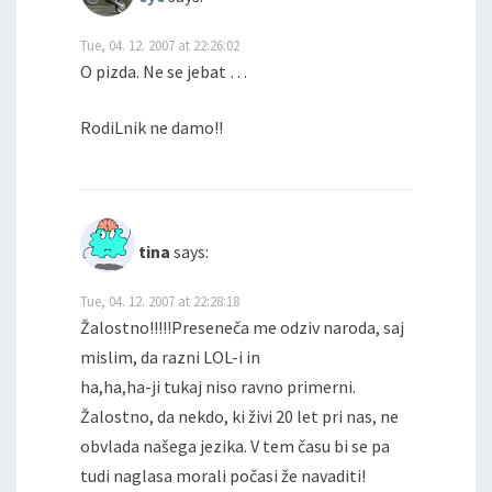
Tue, 04. 12. 2007 at 22:26:02
O pizda. Ne se jebat …
RodiLnik ne damo!!
tina
says:
Tue, 04. 12. 2007 at 22:28:18
Žalostno!!!!!Preseneča me odziv naroda, saj
mislim, da razni LOL-i in
ha,ha,ha-ji tukaj niso ravno primerni.
Žalostno, da nekdo, ki živi 20 let pri nas, ne
obvlada našega jezika. V tem času bi se pa
tudi naglasa morali počasi že navaditi!