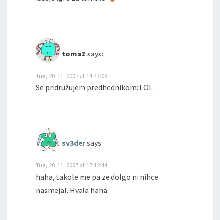
tomaZ
says:
Tue, 20. 11. 2007 at 14:43:08
Se pridružujem predhodnikom: LOL
sv3der
says:
Tue, 20. 11. 2007 at 17:12:44
haha, takole me pa ze dolgo ni nihce
nasmejal. Hvala haha