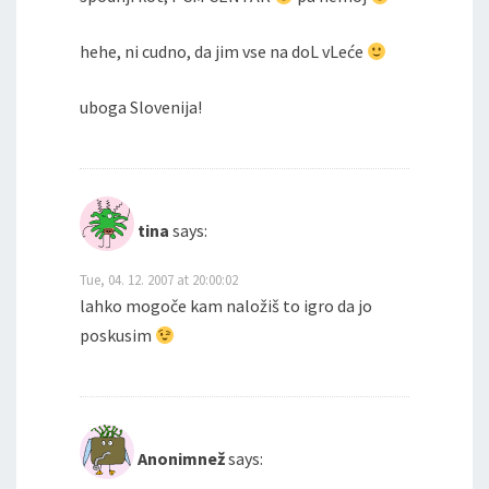
hehe, ni cudno, da jim vse na doL vLeće
uboga Slovenija!
tina
says:
Tue, 04. 12. 2007 at 20:00:02
lahko mogoče kam naložiš to igro da jo
poskusim
Anonimnež
says: