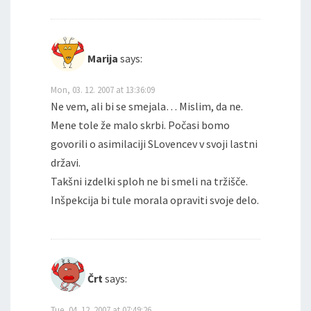
Marija
says:
Mon, 03. 12. 2007 at 13:36:09
Ne vem, ali bi se smejala… Mislim, da ne.
Mene tole že malo skrbi. Počasi bomo
govorili o asimilaciji SLovencev v svoji lastni
državi.
Takšni izdelki sploh ne bi smeli na tržišče.
Inšpekcija bi tule morala opraviti svoje delo.
Črt
says:
Tue, 04. 12. 2007 at 07:49:26