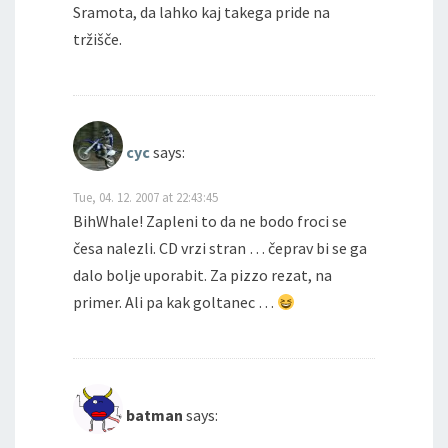
Sramota, da lahko kaj takega pride na
tržišče.
cyc
says:
Tue, 04. 12. 2007 at 22:43:45
BihWhale! Zapleni to da ne bodo froci se
česa nalezli. CD vrzi stran … čeprav bi se ga
dalo bolje uporabit. Za pizzo rezat, na
primer. Ali pa kak goltanec …
batman
says: