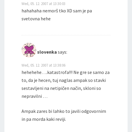
Wed, 05. 12. 2007 at 13:30:03
hahahaha nemorš tko XD sam je pa
svetovna hehe
slovenka
says:
Wed, 05. 12. 2007 at 13:38:06
hehehehe….katastrofa!!! Ne gre se samo za
to, da je hecen, tuj naglas ampak so stavki
sestavljeni na netipičen način, skloni so
nepravilni …
Ampak zares bi lahko to javili odgovornim
in pa morda kaki reviji.