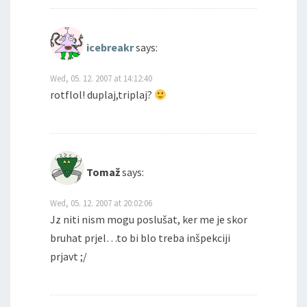
icebreakr
says:
Wed, 05. 12. 2007 at 14:12:40
rotflol! duplaj,triplaj?
Tomaž
says:
Wed, 05. 12. 2007 at 20:02:06
Jz niti nism mogu poslušat, ker me je skor
bruhat prjel…to bi blo treba inšpekciji
prjavt ;/