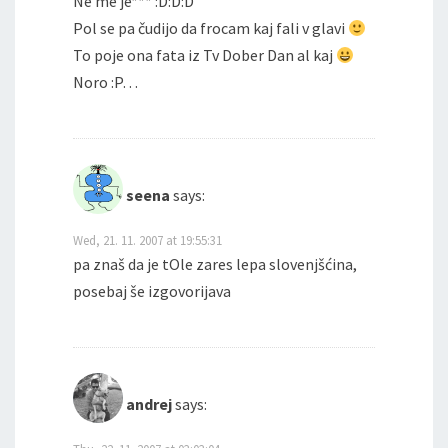
Ne me je*** :D:D:D
Pol se pa čudijo da frocam kaj fali v glavi
To poje ona fata iz Tv Dober Dan al kaj
Noro :P…
seena
says:
Wed, 21. 11. 2007 at 19:55:31
pa znaš da je tOle zares lepa slovenjšćina,
posebaj še izgovorijava
andrej
says: