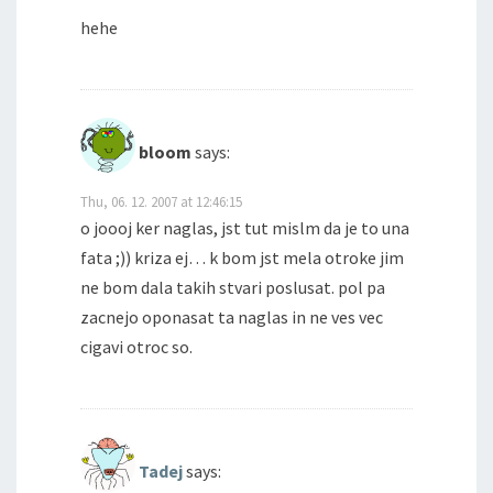
hehe
bloom
says:
Thu, 06. 12. 2007 at 12:46:15
o joooj ker naglas, jst tut mislm da je to una
fata ;)) kriza ej… k bom jst mela otroke jim
ne bom dala takih stvari poslusat. pol pa
zacnejo oponasat ta naglas in ne ves vec
cigavi otroc so.
Tadej
says: