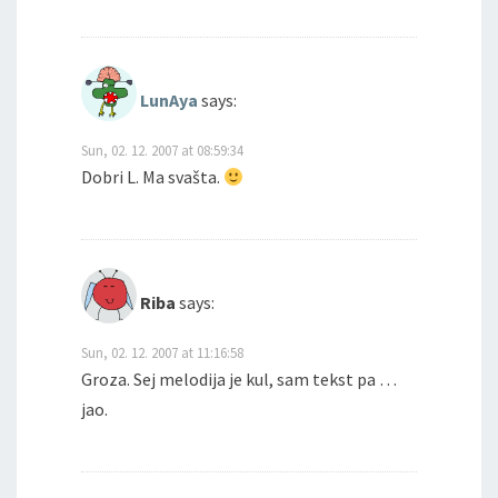
LunAya
says:
Sun, 02. 12. 2007 at 08:59:34
Dobri L. Ma svašta.
Riba
says:
Sun, 02. 12. 2007 at 11:16:58
Groza. Sej melodija je kul, sam tekst pa …
jao.