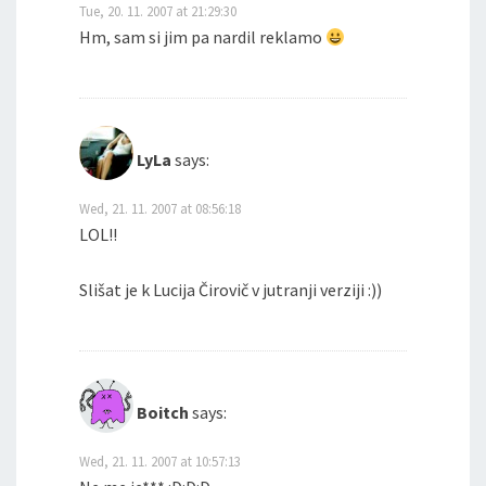
Tue, 20. 11. 2007 at 21:29:30
Hm, sam si jim pa nardil reklamo
LyLa
says:
Wed, 21. 11. 2007 at 08:56:18
LOL!!
Slišat je k Lucija Čirovič v jutranji verziji :))
Boitch
says:
Wed, 21. 11. 2007 at 10:57:13