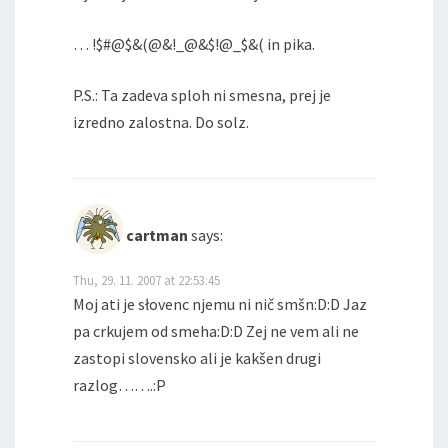
… !$#@$&(@&!_@&$!@_$&( in pika.
P.S.: Ta zadeva sploh ni smesna, prej je
izredno zalostna. Do solz.
cartman
says:
Thu, 29. 11. 2007 at 22:53:45
Moj ati je słovenc njemu ni nič smšn:D:D Jaz
pa crkujem od smeha:D:D Zej ne vem ali ne
zastopi slovensko ali je kakšen drugi
razlog…….:P