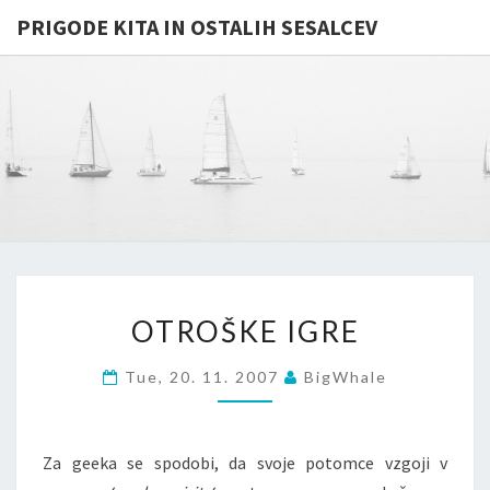
PRIGODE KITA IN OSTALIH SESALCEV
PRIGODE
Whales
And
Other
KITA IN
Mammals
In
OSTALIH
General
…
SESALCE
OTROŠKE
OTROŠKE IGRE
IGRE
Tue, 20. 11. 2007
BigWhale
Za geeka se spodobi, da svoje potomce vzgoji v