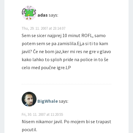
adas
says:
Thu, 29. 11. 2007 at 23:14:07
Sem se sicer najprej 10 minut ROFL, samo
potem sem se pa zamislila.Ej,a si ti to kam
javil? Če ne bom jaz,ker mi res ne gre v glavo
kako lahko to sploh pride na police in to še
celo med poučne igre.LP
BigWhale
says:
Fri, 30. 11. 2007 at 11:20:55
Nisem nikamor javil. Po mojem bi se trapast
pocutil.