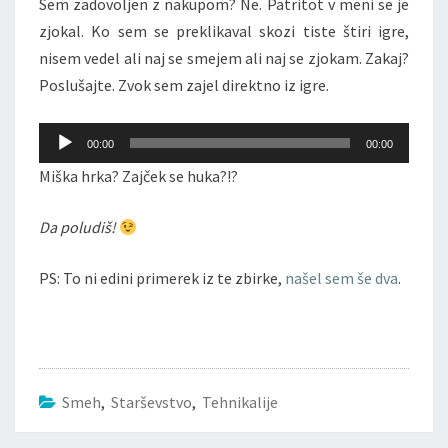
Sem zadovoljen z nakupom? Ne. Patritot v meni se je
zjokal. Ko sem se preklikaval skozi tiste štiri igre,
nisem vedel ali naj se smejem ali naj se zjokam. Zakaj?
Poslušajte. Zvok sem zajel direktno iz igre.
Audio
00:00
00:00
Player
Miška hrka? Zajček se huka?!?
Da poludiš!
PS: To ni edini primerek iz te zbirke,
našel sem še dva
.
Smeh
,
Starševstvo
,
Tehnikalije