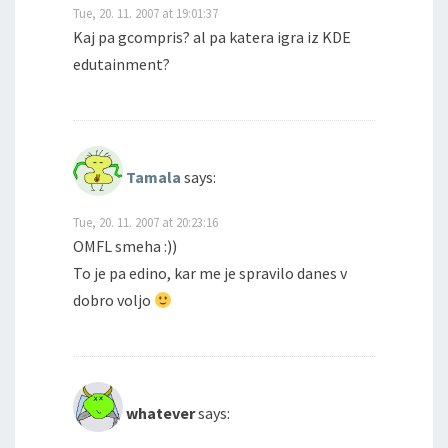
Tue, 20. 11. 2007 at 19:01:37
Kaj pa gcompris? al pa katera igra iz KDE
edutainment?
Tamala
says:
Tue, 20. 11. 2007 at 20:23:16
OMFL smeha :))
To je pa edino, kar me je spravilo danes v
dobro voljo
whatever
says: