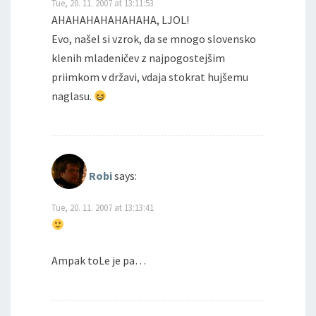
Tue, 20. 11. 2007 at 13:11:53
AHAHAHAHAHAHAHA, LJOL!
Evo, našel si vzrok, da se mnogo slovensko
klenih mladeničev z najpogostejšim
priimkom v državi, vdaja stokrat hujšemu
naglasu.
Robi
says:
Tue, 20. 11. 2007 at 13:13:41
Ampak toLe je pa…