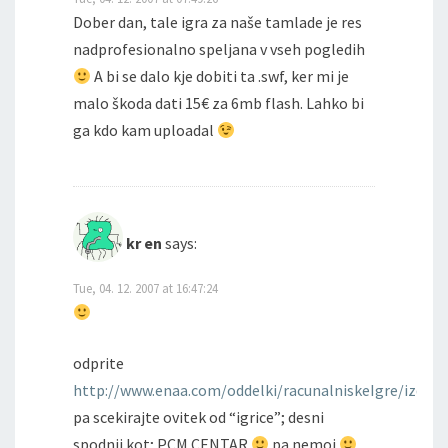
Dober dan, tale igra za naše tamlade je res
nadprofesionalno speljana v vseh pogledih
A bi se dalo kje dobiti ta .swf, ker mi je
malo škoda dati 15€ za 6mb flash. Lahko bi
ga kdo kam uploadal
kr en
says:
Tue, 04. 12. 2007 at 16:47:24
odprite
http://www.enaa.com/oddelki/racunalniskeIgre/izd
pa scekirajte ovitek od “igrice”; desni
spodnji kot; PCM CENTAR
pa nemoj