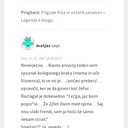
Pingback:
Prigode Kita in ostalih sesalcev »
Legenda k blogu
matjaz
says:
Tue, 27. 11. 2007 at 18:14:27
Neverjetno… Ravno prejsnji teden sem
spoznal kolegovega brata (mama in oče
Slovenca), ki se mi je… /počasi preberi/…
opravičil, ker ve da govori kot čefur.
Razlagal je dobesedno: “Lej’ga, jaz bom
popiz*io… Že 22let živim med njima… Saj
nisu slabi frendi, sam ja hoču še samo
nekam stran.”
Smešno?? Ja, seveda… ;(