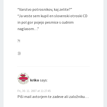
“Varstvo potrosnikov, kaj zelite?”
“Ja veste sem kupil en slovenski otroski CD
in pol gor pojejo pesmice s cudnim
naglasom…”
?!
:))
kriko
says:
Fri, 30. 11. 2007 at 11:27:45
Piši mail avtorjem te zadeve ali založniku…