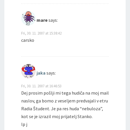
mare
says:
Fri, 30. 11. 2007 at 15:38:42
carsko
jaka
says:
Fri, 30. 11. 2007 at 16:46:53
Dej prosim pošlji mi tega hudiča na moj mail
naslov, ga bomo z veseljem predvajali v etru
Radia Študent. Je pa res huda “nebuloza”,
kot se je izrazil moj prijatelj Stanko.
lp j