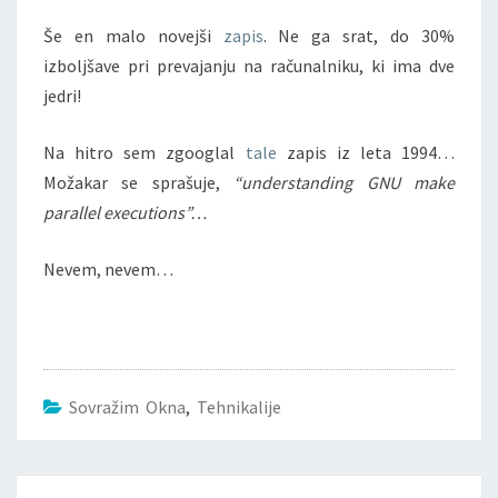
Še en malo novejši
zapis
. Ne ga srat, do 30%
izboljšave pri prevajanju na računalniku, ki ima dve
jedri!
Na hitro sem zgooglal
tale
zapis iz leta 1994…
Možakar se sprašuje,
“
understanding GNU make
parallel executions”…
Nevem, nevem…
Sovražim Okna
,
Tehnikalije
Post