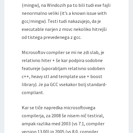
(mingw), na Windozih pa to bili tudi exe fajli
nenormalno veliki (it’s a known issue with
gcc/mingw). Testi tudi nakazujejo, da je
executable narjen z msvc nekoliko hitrejši
od tistega prevedenega z gcc.
Microsoftov compiler se mi ne zdi slab, je
relativno hiter + še kar podpira sodobne
featureje (uporabljam relativno sodoben
c++, heavy stl and template use + boost
library). Je pa GCC vsekakor bolj standard-
compliant.
Kar se tiče napredka microsoftovega
compilerja, za 2008 še nisem nič testiral,
ampak razlika med 2003 (vs 7.1, compiler
version 13.00) in 2005 (vs 8.0, compiler