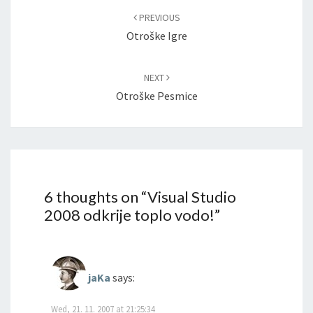
navigation
PREVIOUS
Otroške Igre
NEXT
Otroške Pesmice
6 thoughts on “
Visual Studio
2008 odkrije toplo vodo!
”
jaKa
says:
Wed, 21. 11. 2007 at 21:25:34