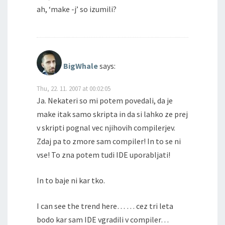
ah, ‘make -j’ so izumili?
BigWhale
says:
Thu, 22. 11. 2007 at 00:02:05
Ja. Nekateri so mi potem povedali, da je
make itak samo skripta in da si lahko ze prej
v skripti pognal vec njihovih compilerjev.
Zdaj pa to zmore sam compiler! In to se ni
vse! To zna potem tudi IDE uporabljati!
In to baje ni kar tko.
I can see the trend here… … cez tri leta
bodo kar sam IDE vgradili v compiler…