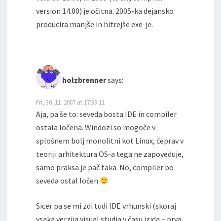
version 14.00) je očitna. 2005-ka dejansko
producira manjše in hitrejše exe-je.
holzbrenner
says:
Fri, 30. 11. 2007 at 17:33:11
Aja, pa še to: seveda bosta IDE in compiler
ostala ločena. Windozi so mogoče v
splošnem bolj monolitni kot Linux, čeprav v
teoriji arhitektura OS-a tega ne zapoveduje,
samo praksa je pač taka. No, compiler bo
seveda ostal ločen
Sicer pa se mi zdi tudi IDE vrhunski (skoraj
vsaka verzija visual studia v času izida – prva,