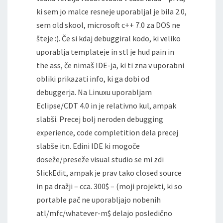
ki sem jo malce resneje uporabljal je bila 2.0,
sem old skool, microsoft c++ 7.0 za DOS ne
šteje :). Če si kdaj debuggiral kodo, ki veliko
uporablja templateje in stl je hud pain in
the ass, če nimaš IDE-ja, ki ti zna v uporabni
obliki prikazati info, ki ga dobi od
debuggerja. Na Linuxu uporabljam
Eclipse/CDT 4.0 in je relativno kul, ampak
slabši. Precej bolj neroden debugging
experience, code completition dela precej
slabše itn. Edini IDE ki mogoče
doseže/preseže visual studio se mi zdi
SlickEdit, ampak je prav tako closed source
in pa dražji – cca. 300$ – (moji projekti, ki so
portable pač ne uporabljajo nobenih
atl/mfc/whatever-m$ delajo posledično