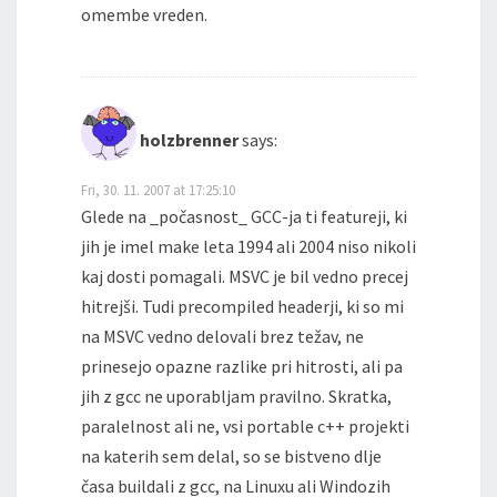
omembe vreden.
holzbrenner
says:
Fri, 30. 11. 2007 at 17:25:10
Glede na _počasnost_ GCC-ja ti featureji, ki
jih je imel make leta 1994 ali 2004 niso nikoli
kaj dosti pomagali. MSVC je bil vedno precej
hitrejši. Tudi precompiled headerji, ki so mi
na MSVC vedno delovali brez težav, ne
prinesejo opazne razlike pri hitrosti, ali pa
jih z gcc ne uporabljam pravilno. Skratka,
paralelnost ali ne, vsi portable c++ projekti
na katerih sem delal, so se bistveno dlje
časa buildali z gcc, na Linuxu ali Windozih