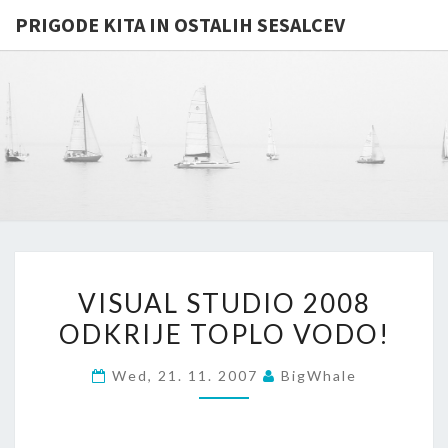
PRIGODE KITA IN OSTALIH SESALCEV
PRIGODE
Whales
And
Other
KITA IN
Mammals
In
OSTALIH
General
…
SESALCE
VISUAL
VISUAL STUDIO 2008
STUDIO
ODKRIJE TOPLO VODO!
2008
ODKRIJE
Wed, 21. 11. 2007
BigWhale
TOPLO
VODO!