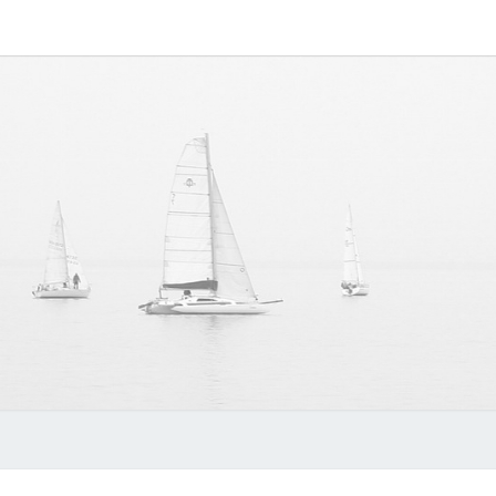
PRIG
Whales
And
Other
Mammals
KITA
In
General
…
OSTA