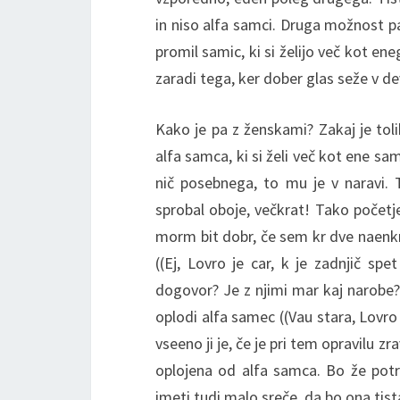
in niso alfa samci. Druga možnost pa 
promil samic, ki si želijo več kot en
zaradi tega, ker dober glas seže v 
Kako je pa z ženskami? Zakaj je toli
alfa samca, ki si želi več kot ene sa
nič posebnega, to mu je v naravi.
sprobal oboje, večkrat! Tako početje
morm bit dobr, če sem kr dve naenkr
((Ej, Lovro je car, k je zadnjič sp
dogovor? Je z njimi mar kaj narobe?
oplodi alfa samec ((Vau stara, Lovro 
vseeno ji je, če je pri tem opravilu z
oplojena od alfa samca. Bo že pot
imeti tudi malo sreče, da bo ona tis