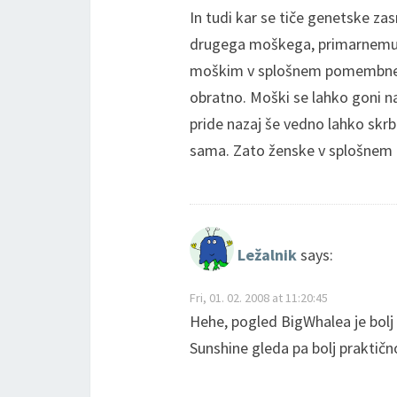
In tudi kar se tiče genetske z
drugega moškega, primarnemu gr
moškim v splošnem pomembneje,
obratno. Moški se lahko goni nao
pride nazaj še vedno lahko skrb
sama. Zato ženske v splošnem 
Ležalnik
says:
Fri, 01. 02. 2008 at 11:20:45
Hehe, pogled BigWhalea je bolj 
Sunshine gleda pa bolj praktičn