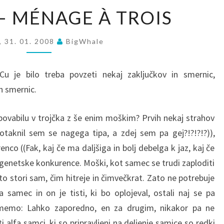
SESA
TROJČEK
– MÉNAGE À TROIS
–
MÉNAGE
, 31. 01. 2008
BigWhale
À
TROIS
u je bilo treba povzeti nekaj zaključkov in smernic,
h smernic.
 povabilu v trojčka z še enim moškim? Prvih nekaj strahov
otaknil sem se nagega tipa, a zdej sem pa gej?!?!?!?)),
co ((Fak, kaj če ma daljšiga in bolj debelga k jaz, kaj če
 genetske konkurence. Moški, kot samec se trudi zaploditi
to stori sam, čim hitreje in čimvečkrat. Zato ne potrebuje
samec in on je tisti, ki bo oplojeval, ostali naj se pa
zamemo: Lahko zaporedno, en za drugim, nikakor pa ne
alfa samci, ki so pripravljeni na deljenje samice so redki