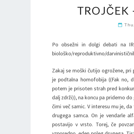
TROJČEK 
Thu
Po obsežni in dolgi debati na IRC
biološko/reproduktivno/darvinistični
Zakaj se moški čutijo ogrožene, pri
je podtalna homofobija ((Fak no, d
potem je prisoten strah pred konkuren
dalj zdrži)), na koncu pa pridemo do
čimi več samic. V interesu mu je, da 
drugega samca. On je vendarle alfa 
postavijo v vrsto. Torej, če pov
vzporedno, eden poleg drugega. Tisti 