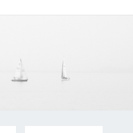
ODE
 IN
LIH