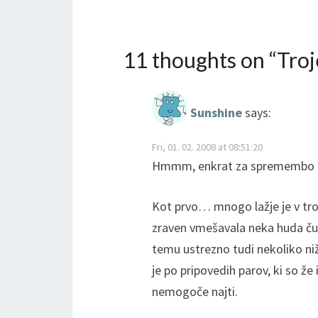
11 thoughts on “
Troj
Sunshine
says:
Fri, 01. 02. 2008 at 08:51:20
Hmmm, enkrat za spremembo se
Kot prvo… mnogo lažje je v troj
zraven vmešavala neka huda čust
temu ustrezno tudi nekoliko niž
je po pripovedih parov, ki so že 
nemogoče najti.