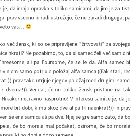
je, da imajo opravka s toliko samicami, da jim je za tisti
ega prav vseeno in radi ustrežejo, če ne zaradi drugega, pa
deveto vas…
ko več žensk, ki so se pripravljene “žrtvovati” za svojega
mice hkrati? Ne pozabimo, to, da si samec želi več samic ni
 Threesome ali pa Foursome, če se le da. Alfa samec bi
 v njem samo potrjuje položaj alfa samca ((Fak stari, res
at!)) prav tako utrjuje njegov položaj med drugimi samci
et z dvema!)) Vendar, čemu toliko žensk pristane na tak
 Nikakor ne, ravno nasprotno! V interesu samice je, da jo
more bit dobr, k ma skoz dve al pa tri naenkrat!)) in prav
raven še ena samica ali pa dve. Njej se gre samo zato, da bo
rpela, če bo morala mal počakat, oziroma, če bo morala
ta prva, ki bo dobila dozo semena.