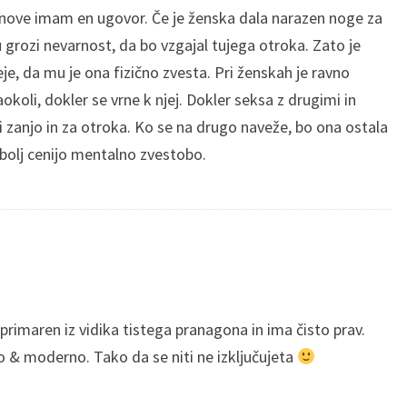
asnove imam en ugovor. Če je ženska dala narazen noge za
ozi nevarnost, da bo vzgajal tujega otroka. Zato je
 da mu je ona fizično zvesta. Pri ženskah je ravno
koli, dokler se vrne k njej. Dokler seksa z drugimi in
i zanjo in za otroka. Ko se na drugo naveže, bo ona ostala
bolj cenijo mentalno zvestobo.
primaren iz vidika tistega pranagona in ima čisto prav.
o & moderno. Tako da se niti ne izključujeta