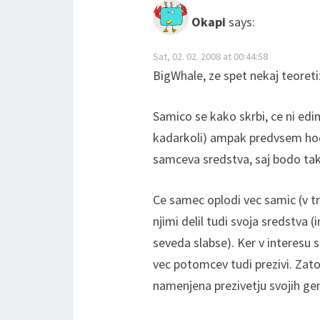
Okapi
says:
Sat, 02. 02. 2008 at 00:44:58
BigWhale, ze spet nekaj teoretizi
Samico se kako skrbi, ce ni edin
kadarkoli) ampak predvsem hoc
samceva sredstva, saj bodo tako
Ce samec oplodi vec samic (v t
njimi delil tudi svoja sredstva 
seveda slabse). Ker v interesu
vec potomcev tudi prezivi. Zato 
namenjena prezivetju svojih ge