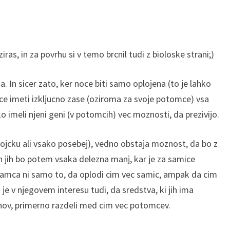
ras, in za povrhu si v temo brcnil tudi z bioloske strani;)
a. In sicer zato, ker noce biti samo oplojena (to je lahko
e imeti izkljucno zase (oziroma za svoje potomce) vsa
 imeli njeni geni (v potomcih) vec moznosti, da prezivijo.
rojcku ali vsako posebej), vedno obstaja moznost, da bo z
(in jih bo potem vsaka delezna manj, kar je za samice
 samca ni samo to, da oplodi cim vec samic, ampak da cim
je v njegovem interesu tudi, da sredstva, ki jih ima
nov, primerno razdeli med cim vec potomcev.