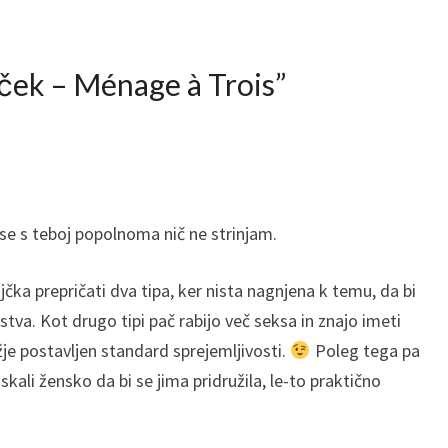
ček – Ménage à Trois
”
 s teboj popolnoma nič ne strinjam.
čka prepričati dva tipa, ker nista nagnjena k temu, da bi
va. Kot drugo tipi pač rabijo več seksa in znajo imeti
je postavljen standard sprejemljivosti.
Poleg tega pa
iskali žensko da bi se jima pridružila, le-to praktično