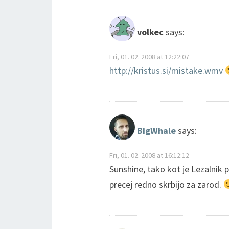
volkec
says:
Fri, 01. 02. 2008 at 12:22:07
http://kristus.si/mistake.wmv
BigWhale
says:
Fri, 01. 02. 2008 at 16:12:12
Sunshine, tako kot je Lezalnik p
precej redno skrbijo za zarod.