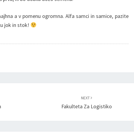
majhna a v pomenu ogromna. Alfa samci in samice, pazite
cu jok in stok!
NEXT
m
Fakulteta Za Logistiko